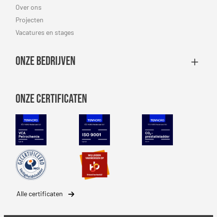
Over ons
Projecten
Vacatures en stages
Onze bedrijven
Onze certificaten
VCA Petrochemie
NEN-EN-ISO 9001
CO2 Prestatiel
Safety Culture Ladder
SBB erkenning
Alle certificaten