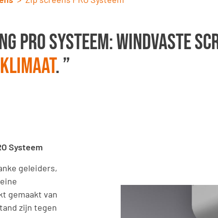
ng Pro Systeem: windvaste sc
nklimaat
. ”
PRO Systeem
anke geleiders,
leine
kt gemaakt van
tand zijn tegen