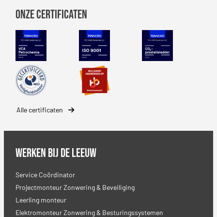
Onze certificaten
VCA Petrochemie
NEN-EN-ISO 9001
CO2 Prestatiel
Safety Culture Ladder
SBB erkenning
Alle certificaten
Werken bij De Leeuw
Service Coördinator
Projectmonteur Zonwering & Beveiliging
Leerling monteur
Elektromonteur Zonwering & Besturingssystemen