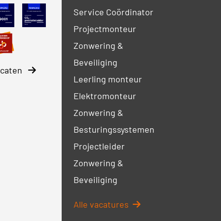
 Petrochemie
NEN-EN-ISO 9001
CO2 Prestatieladder
Service Coördinator
Projectmonteur
ty Culture Ladder
SBB erkenning
Zonwering &
Beveiliging
ficaten
Leerling monteur
Elektromonteur
Zonwering &
Besturingssystemen
Projectleider
Zonwering &
Beveiliging
Alle vacatures