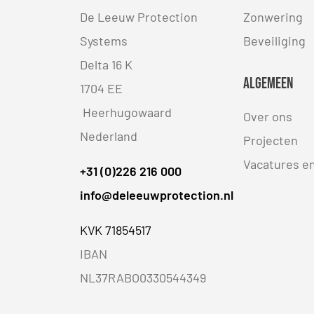
De Leeuw Protection
Zonwering
Systems
Beveiliging
Delta 16 K
Algemeen
1704 EE
Heerhugowaard
Over ons
Nederland
Projecten
Vacatures e
+31 (0)226 216 000
info@deleeuwprotection.nl
KVK 71854517
IBAN
NL37RABO0330544349