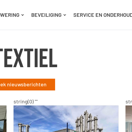
Ga naar hoofdinhoud
Ga naar footer
WERING
BEVEILIGING
SERVICE EN ONDERHOU
textiel
ek nieuwsberichten
string(0) ""
str