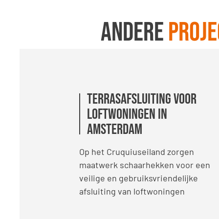
Andere
proje
Terrasafsluiting voor
Professionele Zonwering
Professionele Zonwering
loftwoningen in
voor Bedieningscentrum
voor Bedieningscentrum
Amsterdam
Steekterpoort
Steekterpoort
Op het Cruquiuseiland zorgen
Zonwering voor bediencentrale
Zonwering voor bediencentrale
maatwerk schaarhekken voor een
Steekterpoort met elektrische
Steekterpoort met elektrische
veilige en gebruiksvriendelijke
rolgordijnen, Multifilm-folie en ZIP
rolgordijnen, Multifilm-folie en ZIP
afsluiting van loftwoningen
screens met KNX-sturing tegen
screens met KNX-sturing tegen
hitte en reflectie.
hitte en reflectie.