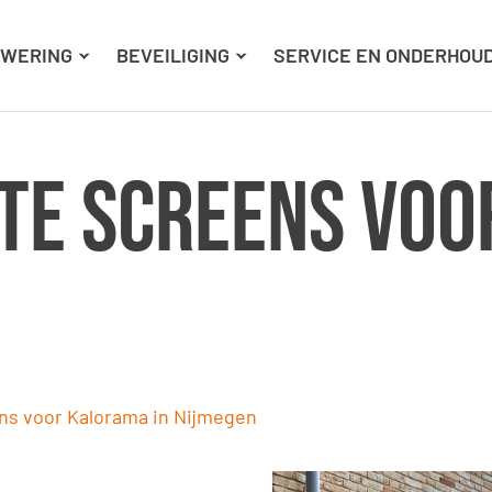
Ga naar hoofdinhoud
Ga naar footer
WERING
BEVEILIGING
SERVICE EN ONDERHOU
te screens vo
n
ns voor Kalorama in Nijmegen