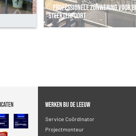
Professionele Zonwering voor B
Steekterpoort
icaten
Werken bij De Leeuw
 Petrochemie
NEN-EN-ISO 9001
CO2 Prestatieladder
Service Coördinator
Projectmonteur
ty Culture Ladder
SBB erkenning