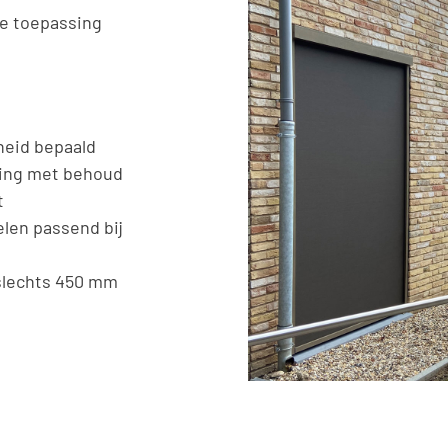
de toepassing
heid bepaald
ing met behoud
t
elen passend bij
 slechts 450 mm