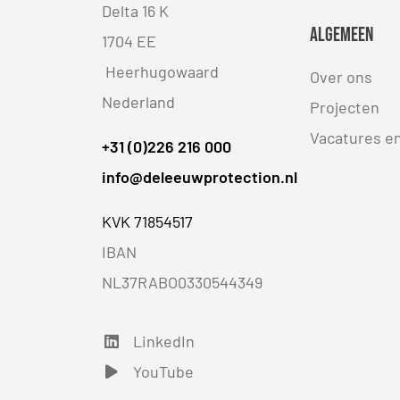
Delta 16 K
Algemeen
1704 EE
Heerhugowaard
Over ons
Nederland
Projecten
Vacatures e
+31 (0)226 216 000
info@deleeuwprotection.nl
KVK 71854517
IBAN
NL37RABO0330544349
LinkedIn
LinkedIn
YouTube
YouTube