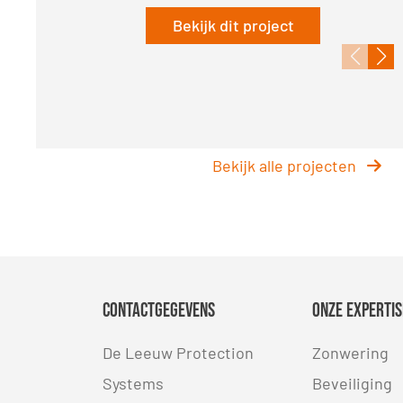
Bekijk dit project
Bekijk dit project
Bekijk dit project
Bekijk alle projecten
Contactgegevens
Onze expertis
De Leeuw Protection
Zonwering
Systems
Beveiliging