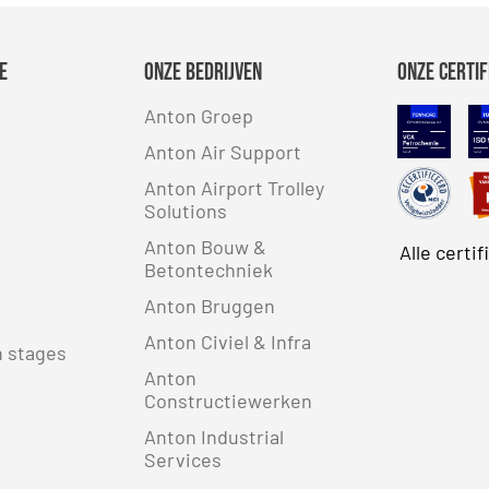
e
Onze bedrijven
Onze certif
Anton Groep
VCA
Anton Air Support
Safe
Anton Airport Trolley
Solutions
Anton Bouw &
Alle certi
Betontechniek
Anton Bruggen
Anton Civiel & Infra
n stages
Anton
Constructiewerken
Anton Industrial
Services