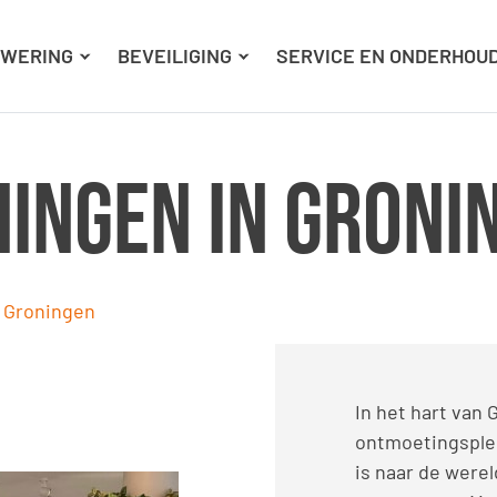
Ga naar hoofdinhoud
Ga naar footer
WERING
BEVEILIGING
SERVICE EN ONDERHOU
ingen in Groni
 Groningen
In het hart van
ontmoetingsplek
is naar de were