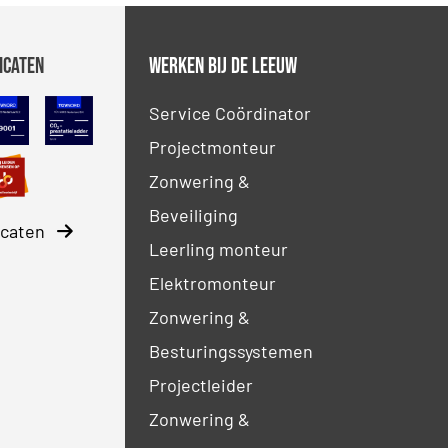
icaten
Werken bij De Leeuw
 Petrochemie
NEN-EN-ISO 9001
CO2 Prestatieladder
Service Coördinator
Projectmonteur
ty Culture Ladder
SBB erkenning
Zonwering &
Beveiliging
ficaten
Leerling monteur
Elektromonteur
Zonwering &
Besturingssystemen
Projectleider
Zonwering &