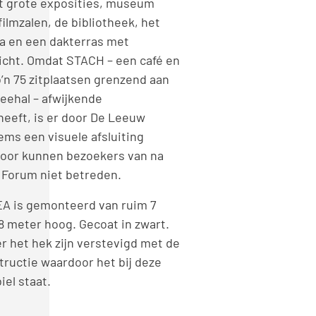
t grote exposities, museum
 filmzalen, de bibliotheek, het
a en een dakterras met
icht. Omdat STACH – een café en
’n 75 zitplaatsen grenzend aan
reehal – afwijkende
heeft, is er door De Leeuw
ems een visuele afsluiting
door kunnen bezoekers van na
t Forum niet betreden.
EA is gemonteerd van ruim 7
8 meter hoog. Gecoat in zwart.
r het hek zijn verstevigd met de
tructie waardoor het bij deze
el staat.