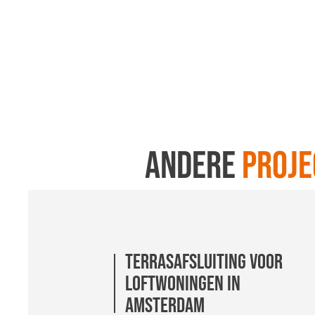
Andere
proje
Terrasafsluiting voor
Professionele Zonwering
Professionele Zonwering
loftwoningen in
voor Bedieningscentrum
voor Bedieningscentrum
Amsterdam
Steekterpoort
Steekterpoort