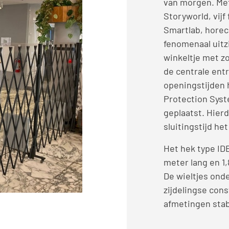
van morgen. Me
Storyworld, vijf
Smartlab, horec
fenomenaal uitz
winkeltje met zo
de centrale ent
openingstijden 
Protection Syst
geplaatst. Hier
sluitingstijd he
Het hek type ID
meter lang en 1,
De wieltjes onde
zijdelingse cons
afmetingen stabi