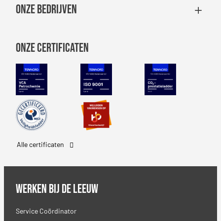
Onze bedrijven
Onze certificaten
VCA Petrochemie
NEN-EN-ISO 9001
CO2 Prestatiel
Safety Culture Ladder
SBB erkenning
Alle certificaten
Werken bij De Leeuw
Service Coördinator