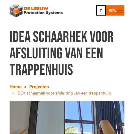
Ga naar hoofdinhoud
Ga naar footer
Menu
IDEA schaarhek voor
afsluiting van een
trappenhuis
Home
Projecten
IDEA schaarhek voor afsluiting van een trappenhuis