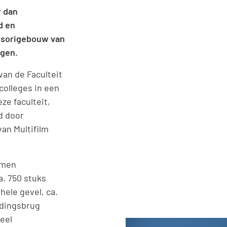
r dan
d en
ssorigebouw van
egen.
van de Faculteit
olleges in een
ze faculteit,
d door
an Multifilm
rmen
. 750 stuks
hele gevel, ca.
ndingsbrug
eel