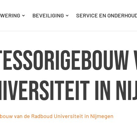
Ga naar hoofdinhoud
Ga naar footer
WERING
BEVEILIGING
SERVICE EN ONDERHOU
essorigebouw 
iversiteit in N
bouw van de Radboud Universiteit in Nijmegen