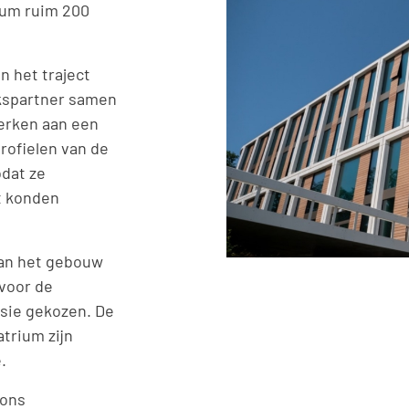
rium ruim 200
in het traject
kspartner samen
erken aan een
rofielen van de
odat ze
t konden
van het gebouw
 voor de
ssie gekozen. De
atrium zijn
.
rons