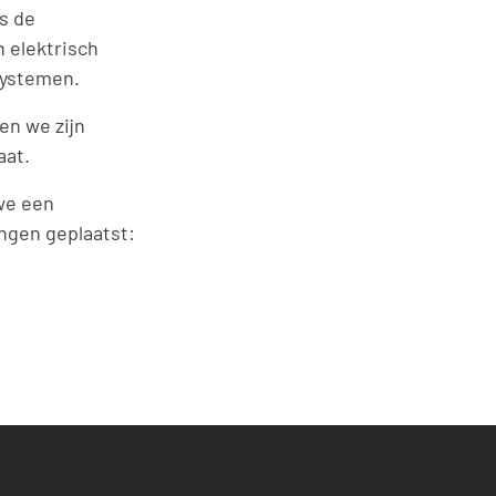
ls de
n elektrisch
systemen.
en we zijn
aat.
we een
ngen geplaatst: