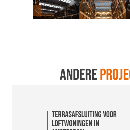
Andere
proje
Terrasafsluiting voor
Professionele Zonwering
Professionele Zonwering
loftwoningen in
voor Bedieningscentrum
voor Bedieningscentrum