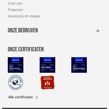
Over ons
Projecten
Vacatures en stages
Onze bedrijven
Onze certificaten
VCA Petrochemie
NEN-EN-ISO 9001
CO2 Prestatie
Safety Culture Ladder
SBB erkenning
Alle certificaten