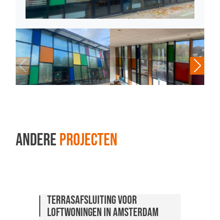
Andere
projecten
Terrasafsluiting voor
Professionele Zonwering voor
Professionele Zonwering voor
loftwoningen in Amsterdam
Bedieningscentrum
Bedieningscentrum