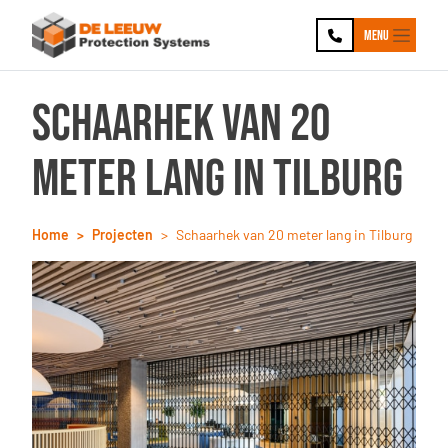
Ga naar hoofdinhoud
Ga naar footer
Menu
Schaarhek van 20
meter lang in Tilburg
Home
Projecten
Schaarhek van 20 meter lang in Tilburg