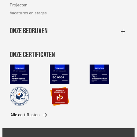
Projecten
Vacatures en stages
Onze bedrijven
Onze certificaten
VCA Petrochemie
NEN-EN-ISO 9001
CO2 Prestatiel
Safety Culture Ladder
SBB erkenning
Alle certificaten