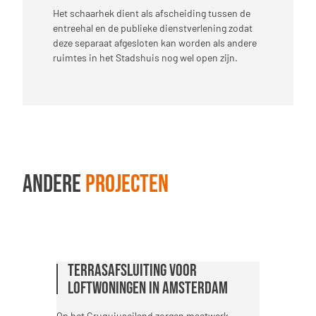
Het schaarhek dient als afscheiding tussen de
entreehal en de publieke dienstverlening zodat
deze separaat afgesloten kan worden als andere
ruimtes in het Stadshuis nog wel open zijn.
Andere
projecten
Terrasafsluiting voor
Professionele Zonwering voor
Professionele Zonwering voor
loftwoningen in Amsterdam
Bedieningscentrum
Bedieningscentrum
Steekterpoort
Steekterpoort
Op het Cruquiuseiland zorgen maatwerk