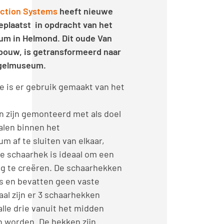
ction Systems
heeft nieuwe
plaatst in opdracht van het
um in Helmond. Dit oude Van
bouw, is getransformeerd naar
rgelmuseum.
ie is er gebruik gemaakt van het
.
 zijn gemonteerd met als doel
alen binnen het
m af te sluiten van elkaar,
pe schaarhek is ideaal om een
ng te creëren. De schaarhekken
es en bevatten geen vaste
taal zijn er 3 schaarhekken
lle drie vanuit het midden
 worden. De hekken zijn