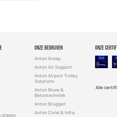
e
Onze bedrijven
Onze certif
Anton Groep
VCA
Anton Air Support
Safety Cul
SB
Anton Airport Trolley
Solutions
Alle certi
Anton Bouw &
Betontechniek
Anton Bruggen
Anton Civiel & Infra
n stages