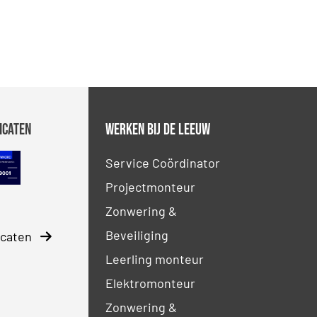
icaten
Werken bij De Leeuw
 Petrochemie
NEN-EN-ISO 9001
CO2 Prestatieladder
Service Coördinator
Projectmonteur
ture Ladder
B erkenning
Zonwering &
Beveiliging
ficaten
Leerling monteur
Elektromonteur
Zonwering &