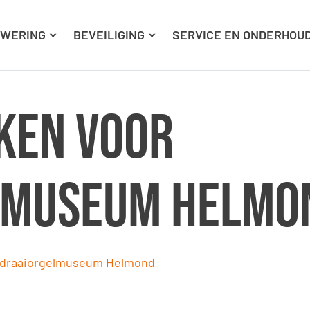
Ga naar hoofdinhoud
Ga naar footer
WERING
BEVEILIGING
SERVICE EN ONDERHOU
ken voor
lmuseum Helmo
 draaiorgelmuseum Helmond