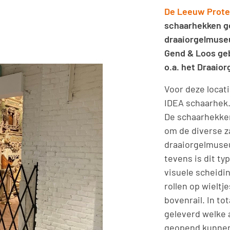
De Leeuw Prote
schaarhekken ge
draaiorgelmuse
Gend & Loos ge
o.a. het Draaio
Voor deze locat
IDEA schaarhek
De schaarhekken
om de diverse z
draaiorgelmuseu
tevens is dit ty
visuele scheidi
rollen op wieltj
bovenrail. In to
geleverd welke a
geopend kunnen