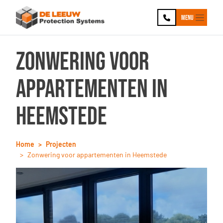
Ga naar hoofdinhoud
Ga naar footer
Menu
Zonwering voor
appartementen in
Heemstede
Home
Projecten
Zonwering voor appartementen in Heemstede