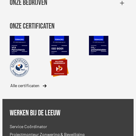
Onze bedrijven
Onze certificaten
VCA Petrochemie
NEN-EN-ISO 9001
CO2 Prestatiel
Safety Culture Ladder
SBB erkenning
Alle certificaten
Werken bij De Leeuw
Service Coördinator
Projectmonteur Zonwering & Beveiliging