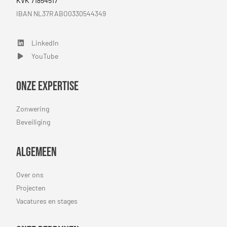
KVK 71854517
IBAN NL37RABO0330544349
LinkedIn
LinkedIn
YouTube
YouTube
Onze expertise
Zonwering
Beveiliging
Algemeen
Over ons
Projecten
Vacatures en stages