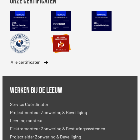
Onze certificaten
VCA Petrochemie
NEN-EN-ISO 9001
CO2 Prestatiel
Safety Culture Ladder
SBB erkenning
Alle certificaten
Werken bij De Leeuw
Service Coördinator
Projectmonteur Zonwering & Beveiliging
Leerling monteur
Elektromonteur Zonwering & Besturingssystemen
Projectleider Zonwering & Beveiliging