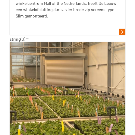
winkelcentrum Mall of the Netherlands, heeft De Leeuw
een winkelafsluiting d.m.v. vier brede zip screens type
Slim gemonteerd.
string(0) ""